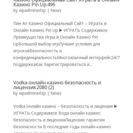
Казино Pin Up.496
by
wpadminerlzp
|
News
Пин Ап Казино Официальный Сайт – Играть в
Онлайн Казино Pin Up ▶️ ИГРАТЬ Содержимое
Преимущества Игры в Онлайн Казино Pin
UpБольшой выбор игрЛучшие условия для
игроковБезопасность и
конфиденциальностьМногоязычный интерфейс24/7
поддержкаКак Зарегистрироваться и...
Vodka онлайн казино безопасность и
лицензия.2080 (2)
by
wpadminerlzp
|
News
Vodka онлайн казино – безопасность и лицензия ▶️
ИГРАТЬ Содержимое Вода онлайн казино:
безопасность и лицензияЛицензия: гарантия
безопасности В последние годы онлайн-казино