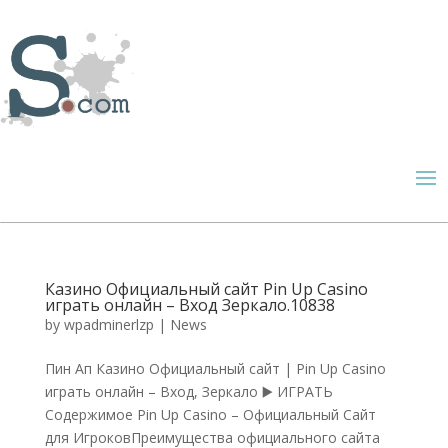
Казино Официальный сайт Pin Up Casino
играть онлайн – Вход Зеркало.10838
by
wpadminerlzp
|
News
Пин Ап Казино Официальный сайт | Pin Up Casino
играть онлайн – Вход, Зеркало ▶️ ИГРАТЬ
Содержимое Pin Up Casino – Официальный Сайт
для ИгроковПреимущества официального сайта